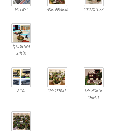
MİLLİYET
ADBİ İBRAHİM
COSMOTURK
İŞTE BENİM
STİLİM
ATSO
SMACKBULL
THE NORTH
SHIELD