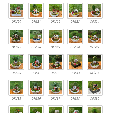
OFİS20
OFİS21
OFİS22
OFİS23
OFİS24
OFİS25
OFİS26
OFİS27
OFİS28
OFİS29
OFİS30
OFİS31
OFİS32
OFİS33
OFİS34
OFİS35
OFİS36
OFİS37
OFİS38
OFİS39