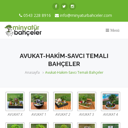
0543 228 8916
info@minyaturbahceler.com
Menü
AVUKAT-HAKIM-SAVCI TEMALI
BAHÇELER
Anasayfa
Avukat-Hakim-Savcı Temalı Bahçeler
AVUKAT X
AVUKAT 1
AVUKAT 2
AVUKAT 3
AVUKAT 4