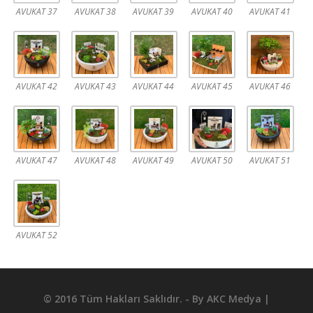
AVUKAT 37
AVUKAT 38
AVUKAT 39
AVUKAT 40
AVUKAT 41
AVUKAT 42
AVUKAT 43
AVUKAT 44
AVUKAT 45
AVUKAT 46
AVUKAT 47
AVUKAT 48
AVUKAT 49
AVUKAT 50
AVUKAT 51
AVUKAT 52
© 2016 Tüm Hakları Saklıdır. - By
AKC Medya
|