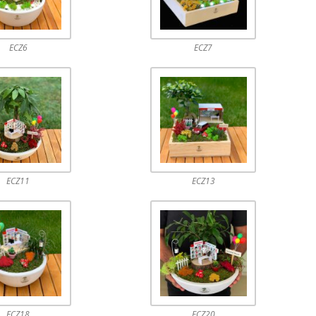
ECZ6
ECZ7
ECZ11
ECZ13
ECZ18
ECZ20