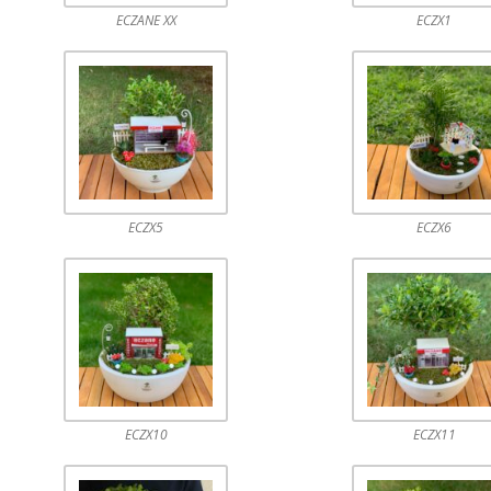
ECZANE XX
ECZX1
ECZX5
ECZX6
ECZX10
ECZX11