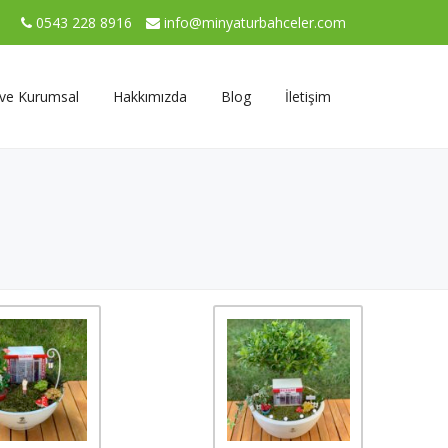
0543 228 8916
info@minyaturbahceler.com
 ve Kurumsal
Hakkımızda
Blog
İletişim