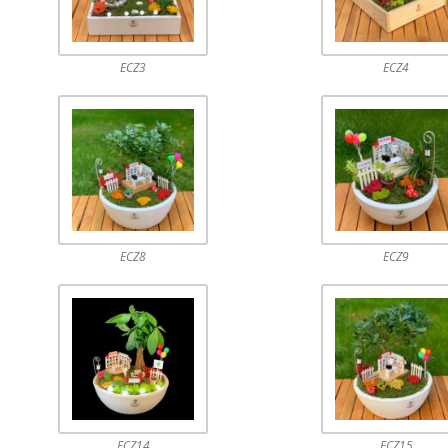
ECZ3
ECZ4
ECZ8
ECZ9
ECZ14
ECZ15