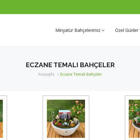
Minyatür Bahçelerimiz
Özel Günler
Doğum Günü-Özel Günler
ECZANE TEMALI BAHÇELER
Aşk Bahçeleri
Anasayfa
Eczane Temalı Bahçeler
Meslek Temalı Bahçeler
Kişiye Özel Hayal Bahçeler
Şelaleli ve Büyük Bahçeler
İŞ TEBRİĞİ-KURUMSAL-
DİĞER OFİS BAHÇELERİ
Teraryumlar
Kurumsal Referanslarımız