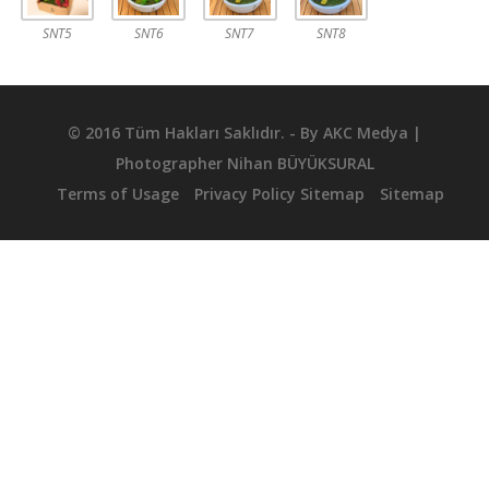
SNT5
SNT6
SNT7
SNT8
© 2016 Tüm Hakları Saklıdır. - By
AKC Medya
|
Photographer
Nihan BÜYÜKSURAL
Terms of Usage
Privacy Policy Sitemap
Sitemap