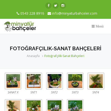
0543 228 8916
info@minyaturbahceler.com
Menü
FOTOĞRAFÇILIK-SANAT BAHÇELERI
Anasayfa
Fotoğrafçılık-Sanat Bahçeleri
SANAT X
SNT1
SNT2
SNT3
SNT4