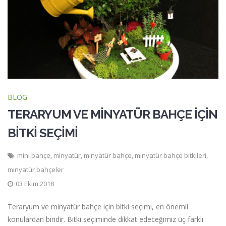
BLOG
TERARYUM VE MİNYATÜR BAHÇE İÇİN
BİTKİ SEÇİMİ
mini bahçe
,
minyatür
,
minyatür bahçe
,
minyatür bahçe bitkileri
,
minyatür bahçeler
03 Ekim 2018
Teraryum ve minyatür bahçe için bitki seçimi, en önemli
konulardan biridir. Bitki seçiminde dikkat edeceğimiz üç farklı