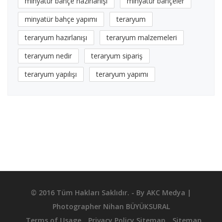
minyatür bahçe hazırlanışı
minyatür bahçeler
minyatür bahçe yapımı
teraryum
teraryum hazırlanışı
teraryum malzemeleri
teraryum nedir
teraryum sipariş
teraryum yapılışı
teraryum yapımı
© 2016 Tüm Hakları Saklıdır. - By
AKC Medya
|
Photographer
Nihan BÜYÜKSURAL
Terms of Usage
Privacy Policy Sitemap
Sitemap