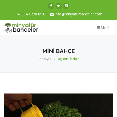
0543 228 8916
info@minyaturbahceler.com
Menü
MINI BAHÇE
Anasayfa
Tag: mini bahçe