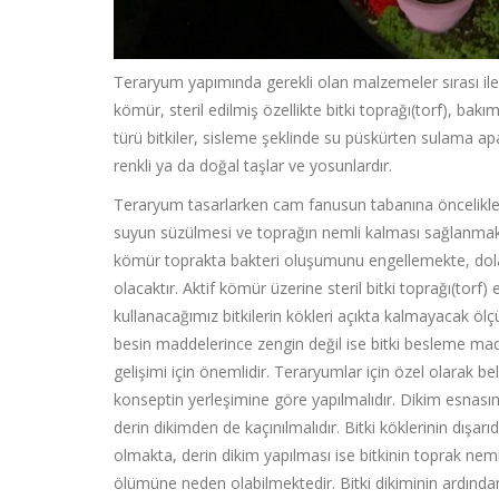
Teraryum yapımında gerekli olan malzemeler sırası ile;
kömür, steril edilmiş özellikte bitki toprağı(torf), ba
türü bitkiler, sisleme şeklinde su püskürten sulama ap
renkli ya da doğal taşlar ve yosunlardır.
Teraryum tasarlarken cam fanusun tabanına öncelikle çak
suyun süzülmesi ve toprağın nemli kalması sağlanmaktadı
kömür toprakta bakteri oluşumunu engellemekte, dolayı
olacaktır. Aktif kömür üzerine steril bitki toprağı(tor
kullanacağımız bitkilerin kökleri açıkta kalmayacak ölçü
besin maddelerince zengin değil ise bitki besleme madd
gelişimi için önemlidir. Teraryumlar için özel olarak bel
konseptin yerleşimine göre yapılmalıdır. Dikim esnasınd
derin dikimden de kaçınılmalıdır. Bitki köklerinin dış
olmakta, derin dikim yapılması ise bitkinin toprak n
ölümüne neden olabilmektedir. Bitki dikiminin ardından 