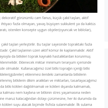
 dekoratif görünümlü cam fanus, küçük çakıl taşları, aktif
kım ihtiyacı fazla olmayan, yavaş büyüyen sukkulent ya da kaktüs
aratı, istenilen konsepte uygun objeler(oyuncak ve biblolar),
ıl taşları yerleştirilir. Bu taşlar sayesinde topraktaki fazla
r. Çakıl taşlarının üzeri aktif kömür ile kaplanmalıdır. Aktif
sıyla da bitkileri toprak kaynaklı hastalıklardan korunmuş
f) eklenmelidir. Eklenecek miktar minimum teraryum içerisinde
de olmalıdır. Kullanacağımız özel bitki toprağın içeriği bitki
eleri(gübreler) eklenmesi ilerideki zamanlarda bitkilerin
irlenmiş bitkilerin dikim aralıkları ve miktarları, tasarlayacağımız
a bitki kökleri dağıtılmamalı ve kökleri dışarıda kalmamalı,
arıda kalması nem kaybına ve bitkinin stres yaşamasına neden
emine maruz kalacağından dolayı çürümesine, her iki durumda da
kökleri suyu alacak biçimde fısfısla sulanmalıdır. İlk sulama