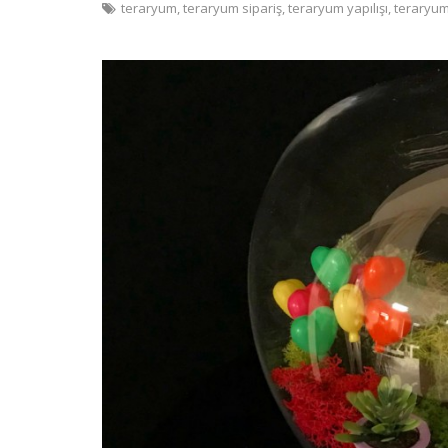
teraryum
,
teraryum sipariş
,
teraryum yapılışı
,
teraryum