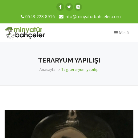
0543 228 8916
info@minyaturbahceler.com
Menü
TERARYUM YAPILIŞI
Anasayfa
Tag: teraryum yapılışı