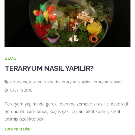
BLOG
TERARYUM NASIL YAPILIR?
teraryum
,
teraryum sipariş
,
teraryum yapılışı
,
teraryum yapımı
10 Ekim 2018
Teraryum yapımında gerekli olan malzemeler sırası ile; dekoratif
görünümlü cam fanus, küçük çakıl taşları, aktif kömür, steril
edilmiş özellikte bitki
Devamını Oku