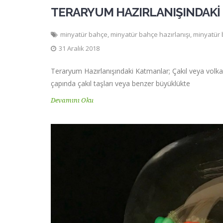
TERARYUM HAZIRLANIŞINDAKİ
minyatür bahçe
,
minyatür bahçe hazırlanışı
,
minyatür 
31 Aralık 2018
Teraryum Hazırlanışındaki Katmanlar; Çakıl veya volka
çapında çakıl taşları veya benzer büyüklükte
Devamını Oku