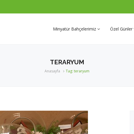
Minyatür Bahçelerimiz
Özel Günler
Doğum Günü-Özel Günler
TERARYUM
Aşk Bahçeleri
Anasayfa
Tag: teraryum
Meslek Temalı Bahçeler
Kişiye Özel Hayal Bahçeler
Şelaleli ve Büyük Bahçeler
İŞ TEBRİĞİ-KURUMSAL-
DİĞER OFİS BAHÇELERİ
Teraryumlar
Kurumsal Referanslarımız