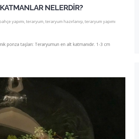
 KATMANLAR NELERDİR?
bahçe yapımı
,
teraryum
,
teraryum hazırlanışı
,
teraryum yapımı
nik ponza taşları: Teraryumun en alt katmanıdır. 1-3 cm