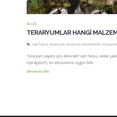
BLOG
TERARYUMLAR HANGİ MALZEME
cam fanus
,
teraryum
,
teraryum malzemeleri
,
teraryum
Teraryum yapımı için; dekoratif cam fanus, renkli çakıl 
toprağı(torf), bu ekosisteme uygun bitki
Devamını Oku