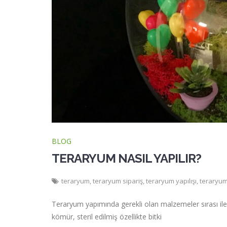
BLOG
TERARYUM NASIL YAPILIR?
teraryum
,
teraryum sipariş
,
teraryum yapılışı
,
teraryum
Teraryum yapımında gerekli olan malzemeler sırası ile;
kömür, steril edilmiş özellikte bitki